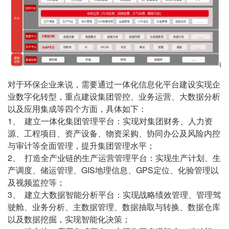
对于环保企业来说，需要通过一体化信息化平台建设实现企
业数字化转型，重点建设集团管控、业务运营、大数据分析
以及应用集成等四个方面，具体如下：
1、 建立一体化集团管理平台：实现对集团财务、人力资
源、工程项目、资产设备、物资采购、协同办公及风险内控
与审计等全面管理，提升集团管理水平；
2、 打造全产业链的生产运营管理平台：实现生产计划、生
产调度、储运管理、GIS地理信息、GPS定位、化验管理以
及视频监控等；
3、 建立大数据智能分析平台：实现战略绩效管理、管理驾
驶舱、业务分析、主数据管理、数据抽取与转换、数据仓库
以及数据挖掘，实现智能化决策；