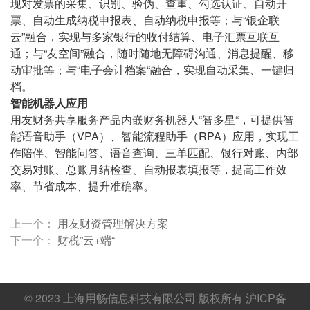
现对发票的采集、识别、验伪、查重、勾选认证、自动开
票、自动生成纳税申报表、自动纳税申报等；与“银企联
云”融合，实现与多家银行的收付结算、电子汇票互联互
通；与“友空间”融合，随时随地无障碍沟通、消息提醒、移
动审批等；与“电子会计档案“融合，实现自动采集、一键归
档。
智能机器人应用
用友财务共享服务产品内嵌财务机器人“智多星“，可提供智
能语音助手（VPA）、智能流程助手（RPA）应用，实现工
作陪伴、智能问答、语音查询、三单匹配、银行对账、内部
交易对账、总账月结检查、自动报表填报等，提高工作效
率、节省成本、提升准确率。
上一个：
用友财资管理解决方案
下一个：
财税”云+端“
© 2023
上海用畅信息科技有限公司
版权所有
沪ICP备